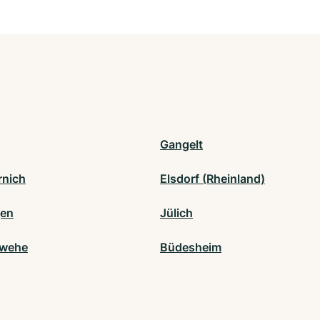
Gangelt
nich
Elsdorf (Rheinland)
gen
Jülich
rwehe
Büdesheim