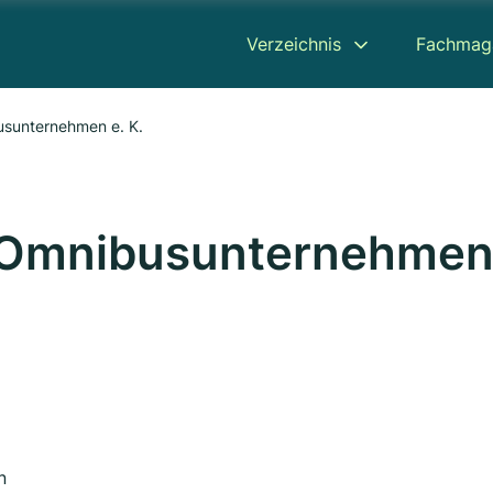
Verzeichnis
Fachmag
usunternehmen e. K.
 Omnibusunternehme
n