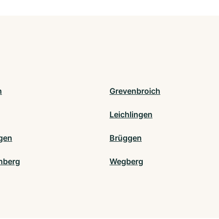
n
Grevenbroich
Leichlingen
gen
Brüggen
nberg
Wegberg