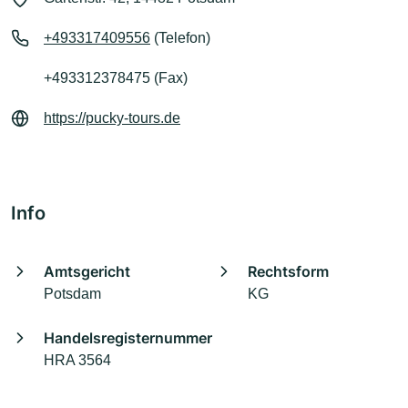
+493317409556
(Telefon)
+493312378475 (Fax)
https://pucky-tours.de
Info
Amtsgericht
Rechtsform
Potsdam
KG
Handelsregisternummer
HRA 3564