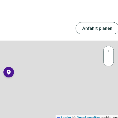
Anfahrt planen
+
−
Leaflet
|
©
OpenStreetMap
contributors