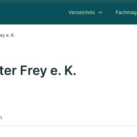
Verzeichnis
Fachmag
ey e. K.
er Frey e. K.
n