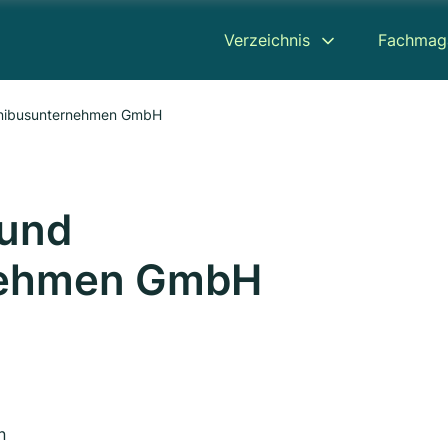
Verzeichnis
Fachmag
nibusunternehmen GmbH
 und
nehmen GmbH
n