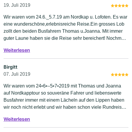
19. Juli 2019
Wir waren vom 24.6._5.7.19 am Nordkap u. Lofoten. Es war
eine wunderschöne,erlebnisreiche Reise.Ein grosses Lob
zollt den beiden Busfahrern Thomas u.Joanna. Mit immer
guter Laune haben sie die Reise sehr bereichert! Nochmals
vielen Dank dem Dreamteam! Lieselotte,Monika
Weiterlesen
u.Margarete
Birgitt
07. Juli 2019
Wir waren vom 24•6•–5•7•2019 mit Thomas und Joanna
auf Nordkapptour so souveräne Fahrer und liebenswerte
Busfahrer immer mit einem Lächeln auf den Lippen haben
wir noch nicht erlebt und wir haben schon viele Rundreisen
in verschiedenen Ländern unternommen. Die Bordküche
Weiterlesen
versprach täglich Abwechslung und die Getränke waren
immer gut gekühlt. Außerdem ein Fahrer der die Strecke