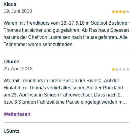
wie seine Westentasche kennt. Danke das Ihr uns das
Klaus
Nordkapp und die Lofoten aus diese wunderbare Art
19. Juni 2018
kennengelernt habt.
Waren mit Trendttours vom 13.-17.6.18 in Südtirol Busfahrer
Thomas hat sicher und gut gefahren. Ab Rasthaus Spessart
hat uns der Chef von Lustreisen nach Hause gefahren. Alle
Teilnehmer waren sehr zufrieden.
I.Suntz
25. April 2018
War mit Trendtours in Ihrem Bus an der Riviera. Auf der
Hinfahrt mit Thomas verlief alles super. Auf der Rückfahrt
am 23. April war in Singen Fahrerwechsel. Dass nach 2,
bzw. 3 Stunden Fahrzeit eine Pause eingelegt werden mus,
leuchtet mir ein, dass aber schon nach 90 Min. eine weitere
Weiterlesen
Pause von 20 Min. eingelegt werden muss, das ist mir
schleierhaft. So geschehen in Sinsheim. Der Fahrer von
Singen nach Heidelberg, Namen leider unbekannt, war
I.Suntz