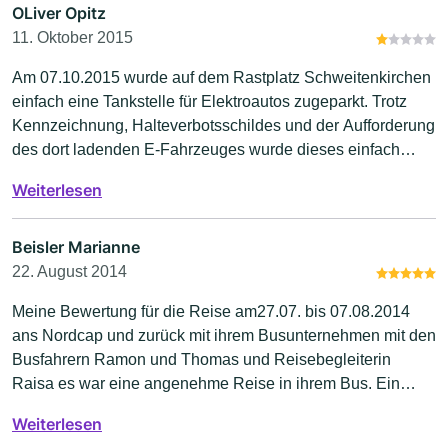
OLiver Opitz
11. Oktober 2015
Am 07.10.2015 wurde auf dem Rastplatz Schweitenkirchen
einfach eine Tankstelle für Elektroautos zugeparkt. Trotz
Kennzeichnung, Halteverbotsschildes und der Aufforderung
des dort ladenden E-Fahrzeuges wurde dieses einfach
blockiert. Nr.-Schild: ERB-L 450. So etwas sollte einfach
Weiterlesen
nicht passieren! Den Bus dann nicht zu versetzten setzt
einem die Krone auf. Ich hoffe da folgt eine Schulung des
Personals!
Beisler Marianne
22. August 2014
Meine Bewertung für die Reise am27.07. bis 07.08.2014
ans Nordcap und zurück mit ihrem Busunternehmen mit den
Busfahrern Ramon und Thomas und Reisebegleiterin
Raisa es war eine angenehme Reise in ihrem Bus. Ein
super Angbot an Essen und Getränken, die Busfahrer
Weiterlesen
gaben ihr Bestes für uns als Gäste, was das Fahren,