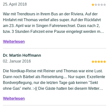
sehr ungehalten, weil die restlichen 7 Fahrgäste mit dieser
25. April 2018
letzten Pause nicht ganz einverstanden waren. Ihm wäre zu
War mit Trendtours in Ihrem Bus an der Riviera. Auf der
empfehlen, ein Seminar zu besuchen, um zu lernen, wie
Hinfahrt mit Thomas verlief alles super. Auf der Rückfahrt
man mit seinen Fahrgästen umgeht.
am 23. April war in Singen Fahrerwechsel. Dass nach 2,
bzw. 3 Stunden Fahrzeit eine Pause eingelegt werden mus,
leuchtet mir ein, dass aber schon nach 90 Min. eine weitere
Weiterlesen
Pause von 20 Min. eingelegt werden muss, das ist mir
schleierhaft. So geschehen in Sinsheim. Der Fahrer von
Singen nach Heidelberg, Namen leider unbekannt, war
Dr. Martin Hoffmann
sehr ungehalten, weil die restlichen 7 Fahrgäste mit dieser
02. Januar 2016
letzten Pause nicht ganz einverstanden waren. Ihm wäre zu
Die Nordkap-Reise mit Reiner und Thomas war eine Lust.
empfehlen, ein Seminar zu besuchen, um zu lernen, wie
Dann noch Bärbel als Reiseleitung.... Nur super. Exzellente
man mit seinen Fahrgästen umgeht.
Bordverpflegung, nur die letzten Tage gab keinen "Sekt
ohne Gas" mehr. :-(( Die Gäste hatten bei diesem Wetter
auch viel Durst. Trotzdem, eine Supertruppe,
Weiterlesen
Superstimmung. Herzlichen Dank. Die CD kommt in den
nächsten Tagen. Dr. Martin Hoffmann