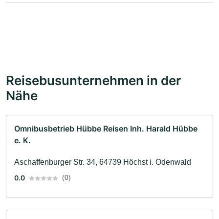
Betreuen,Unterhalten usw..betraf. Es war eine
wunderschöne Reise. mit freundlichen Grüßen Marianne
Beisler
Reisebusunternehmen in der
Nähe
Omnibusbetrieb Hübbe Reisen Inh. Harald Hübbe
e. K.
Aschaffenburger Str. 34, 64739 Höchst i. Odenwald
0.0
(0)