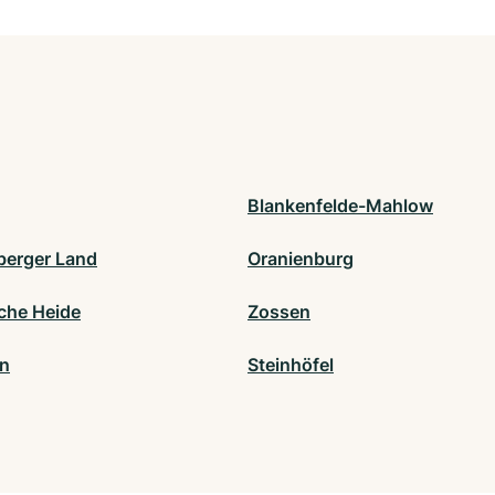
Blankenfelde-Mahlow
erger Land
Oranienburg
che Heide
Zossen
n
Steinhöfel