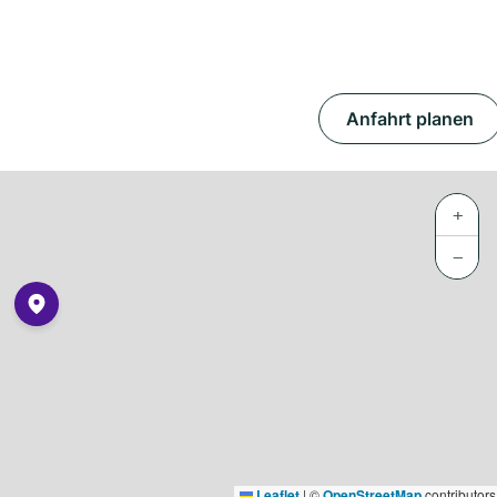
Anfahrt planen
+
−
Leaflet
|
©
OpenStreetMap
contributors