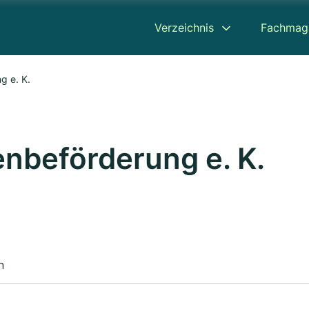
Verzeichnis
Fachmag
g e. K.
nbeförderung e. K.
n