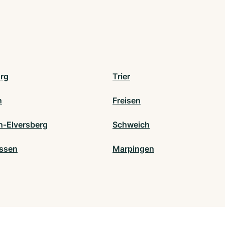
rg
Trier
n
Freisen
n-Elversberg
Schweich
ssen
Marpingen