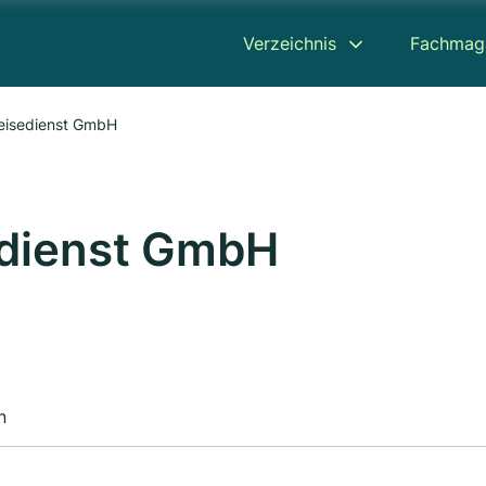
Verzeichnis
Fachmag
eisedienst GmbH
edienst GmbH
n