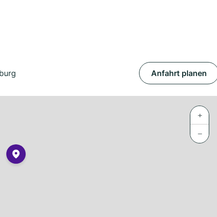
sburg
Anfahrt planen
+
−