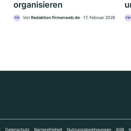
organisieren
u
Von
Redaktion firmenweb.de
‧
17. Februar 2026
FW
FW
t
Datenschutz
Barrierefreiheit
Nutzungsbedingungen
AGB
I