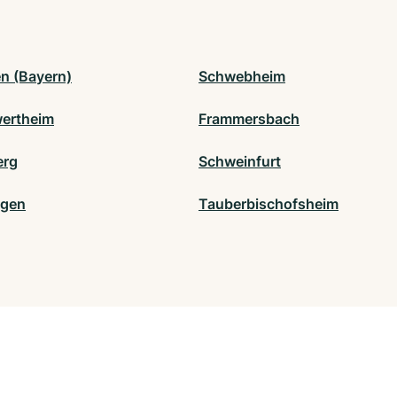
en (Bayern)
Schwebheim
ertheim
Frammersbach
erg
Schweinfurt
ngen
Tauberbischofsheim