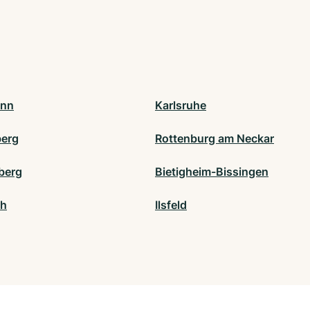
onn
Karlsruhe
erg
Rottenburg am Neckar
berg
Bietigheim-Bissingen
ch
Ilsfeld