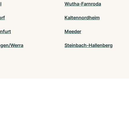
l
Wutha-Farnroda
rf
Kaltennordheim
nfurt
Meeder
ngen/Werra
Steinbach-Hallenberg