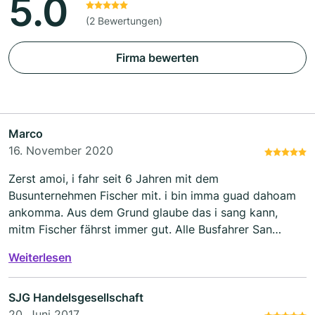
5.0
(2 Bewertungen)
Firma bewerten
Marco
16. November 2020
Zerst amoi, i fahr seit 6 Jahren mit dem
Busunternehmen Fischer mit. i bin imma guad dahoam
ankomma. Aus dem Grund glaube das i sang kann,
mitm Fischer fährst immer gut. Alle Busfahrer San
unglaublich Freundlich. A jede Mal wenne eisteig kimmt
Weiterlesen
Ma a nettes hallo entgegen. Man. Kannse imma a Boa
Wort mit denen reden. Und am schönsten is, das Ma im
Sommer sowie im Winter in einen passend temperierten
SJG Handelsgesellschaft
Bus einsteigen kann. Und i sag, mid dem Unternehmen
20. Juni 2017