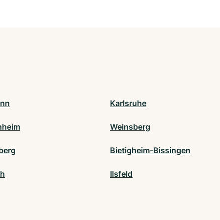
onn
Karlsruhe
nheim
Weinsberg
berg
Bietigheim-Bissingen
ch
Ilsfeld