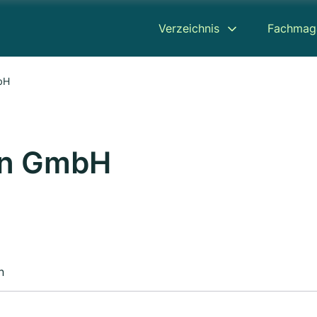
Verzeichnis
Fachmag
bH
en GmbH
n