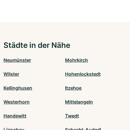
Städte in der Nähe
Neumünster
Mohrkirch
Wilster
Hohenlockstedt
Kellinghusen
Itzehoe
Westerhorn
Mittelangeln
Handewitt
Twedt
Lürschau
Schacht-Audorf