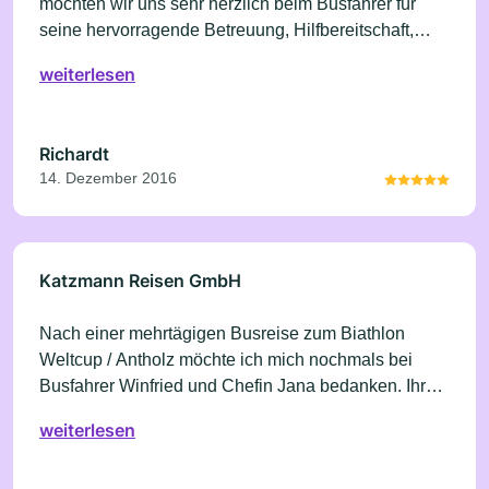
möchten wir uns sehr herzlich beim Busfahrer für
seine hervorragende Betreuung, Hilfbereitschaft,
Organisation, Verpflegung im Bus und Unterhaltung
weiterlesen
bedanken. Mit Abstand unsere beste Busreise in den
letzten Jahren. Vielen Dank
Richardt
14. Dezember 2016
Katzmann Reisen GmbH
Nach einer mehrtägigen Busreise zum Biathlon
Weltcup / Antholz möchte ich mich nochmals bei
Busfahrer Winfried und Chefin Jana bedanken. Ihr
habt uns gut umsorgt und sicher zum Biathlon
weiterlesen
gebracht. Wir hatten TOP!!! Plätze im Stadion...
besser geht es nicht. Vielen Dank!