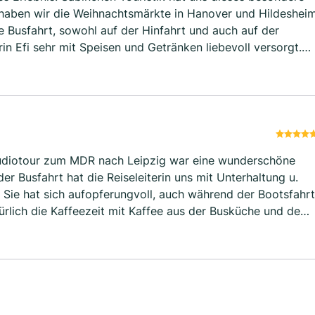
 haben wir die Weihnachtsmärkte in Hanover und Hildeshei
e Busfahrt, sowohl auf der Hinfahrt und auch auf der
in Efi sehr mit Speisen und Getränken liebevoll versorgt.
er mit guter Laune durch die Landschaft gefahren. Vielen
tudiotour zum MDR nach Leipzig war eine wunderschöne
er Busfahrt hat die Reiseleiterin uns mit Unterhaltung u.
Sie hat sich aufopferungvoll, auch während der Bootsfahrt
lich die Kaffeezeit mit Kaffee aus der Busküche und dem
Ein gutes empfehlens-wertes Reiseunternehmen. Wir