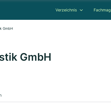
Verzeichnis
Fachmag
tik GmbH
istik GmbH
n