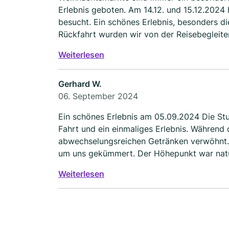
Erlebnis geboten. Am 14.12. und 15.12.2024
besucht. Ein schönes Erlebnis, besonders di
Rückfahrt wurden wir von der Reisebegleiter
Der Busfahrer Philip hat uns sicher und imm
Weiterlesen
Dank
Gerhard W.
06. September 2024
Ein schönes Erlebnis am 05.09.2024 Die S
Fahrt und ein einmaliges Erlebnis. Während d
abwechselungsreichen Getränken verwöhnt. 
um uns gekümmert. Der Höhepunkt war natür
schönen Kuchen vor Antritt der Rückfahrt. 
Weiterlesen
kommen wieder!